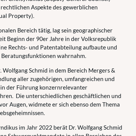
e rechtlichen Aspekte des gewerblichen
ual Property).
nalen Bereich tätig, lag sein geographischer
it Beginn der 90er Jahre in der Volksrepublik
eine Rechts- und Patentabteilung aufbaute und
e Beratungsfunktionen wahrnahm.
r. Wolfgang Schmid in dem Bereich Mergers &
andlung aller zugehörigen, umfangreichen und
in der Führung konzernrelevanter
ahren.
Die unterschiedlichen geschäftlichen und
n vor Augen, widmete er sich ebenso dem Thema
iebsgeheimnissen.
Syndikus im Jahr 2022 berät Dr. Wolfgang Schmid
elne Schwerpunktmandate in allen Bereichen des