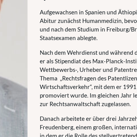
Aufgewachsen in Spanien und Äthiopi
Abitur zunächst Humanmedizin, bevor
und nach dem Studium in Freiburg/Br
Staatsexamen ablegte.
Nach dem Wehrdienst und während des
er als Stipendiat des Max-Planck-Inst
Wettbewerbs-, Urheber und Patentrec
Thema
„Rechtsfragen des Patentlize
Wirtschaftsverkehr“, mit dem er 1991
promoviert wurde. Im gleichen Jahr l
zur Rechtsanwaltschaft zugelassen.
Danach arbeitete er über drei Jahrz
Freudenberg, einem großen, internatio
in dem er die Rolle des stellvertret