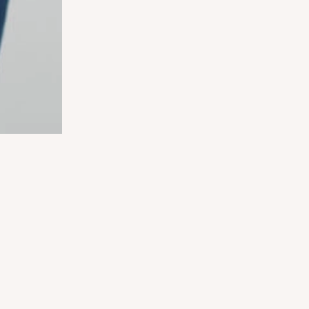
RE
Spe
Rhe