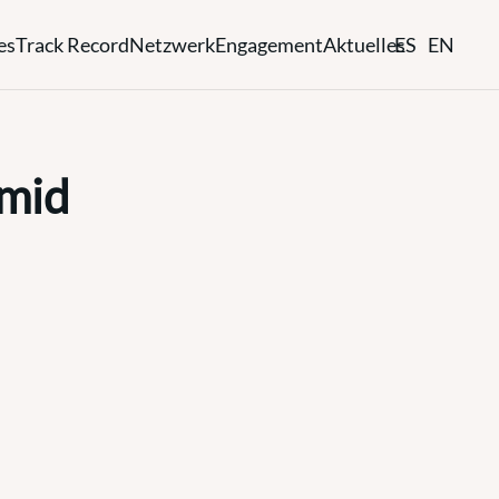
es
Track Record
Netzwerk
Engagement
Aktuelles
ES
EN
hmid