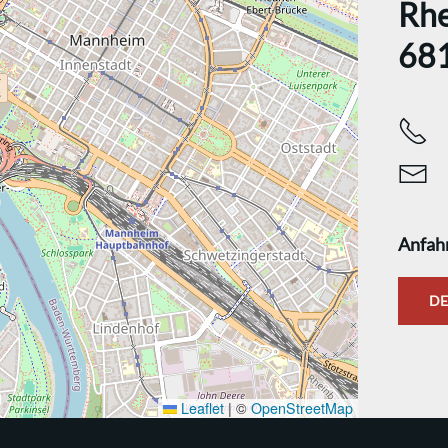
Rhe
68
Anfah
DE
Leaflet
|
©
OpenStreetMap