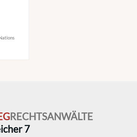
Nations
EG
RECHTSANWÄLTE
icher 7