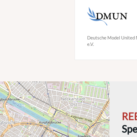
Deutsche Model United 
e.V.
RE
Spe